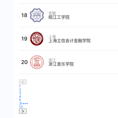
安徽
18
皖江工学院
上海
19
上海立信会计金融学院
浙江
20
浙江音乐学院
1
2
3
4
5
•••
13